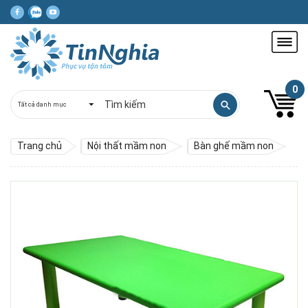
0
Trang chủ
Nội thất mầm non
Bàn ghế mầm non