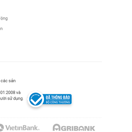
động
ện
g các sản
001:2008 và
ười sử dụng.