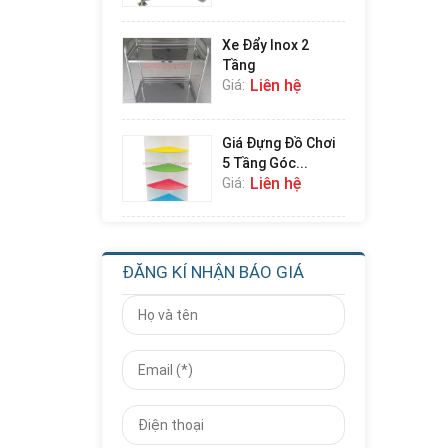
Xe Đẩy Inox 2
Tầng
Liên hệ
Giá:
Giá Đựng Đồ Chơi
5 Tầng Góc...
Liên hệ
Giá:
Giá Đựng Đồ Chơi
4 Tầng Góc...
ĐĂNG KÍ NHẬN BÁO GIÁ
Liên hệ
Giá:
Giá Đựng Đồ Chơi
Học Toán Số...
Liên hệ
Giá:
Nhà Chơi Cầu