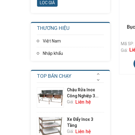
Nhà Chơi Cầu
Trượt Xoắn
Thẳng...
Liên hệ
Giá:
Bục
THƯƠNG HIỆU
Nhà Chơi Cầu
Trượt Kép
Việt Nam
Thẳng...
Mã SP:
Liên hệ
Giá:
Li
Giá:
Nhập khẩu
Cầu Trượt Xích Đu
Ghế Kép
Liên hệ
Giá:
TOP BÁN CHẠY
Chậu Rửa Inox
Công Nghiệp 3...
Liên hệ
Giá:
Xe Đẩy Inox 3
Tầng
Liên hệ
Giá: