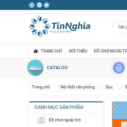
TRANG CHỦ
GIỚI THIỆU
ĐỒ CHƠI NGOÀI T
CATALOG
Trang chủ
Nội thất văn phòng
Bục
DANH MỤC SẢN PHẨM
Đồ chơi ngoài trời