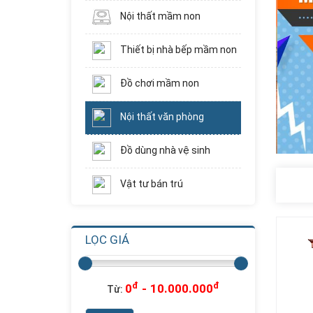
Nội thất mầm non
Thiết bị nhà bếp mầm non
Đồ chơi mầm non
Nội thất văn phòng
Đồ dùng nhà vệ sinh
Vật tư bán trú
LỌC GIÁ
Nhà Chơi Cầu
Trượt Xoắn Ống...
Liên hệ
Giá:
đ
đ
0
-
10.000.000
Từ: