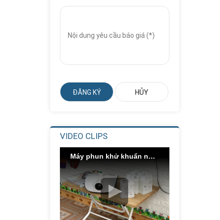
Trượt Xoắn Ống...
Liên hệ
Giá:
Nhà Chơi Cầu
Trượt Xoắn
Thẳng...
Liên hệ
Giá:
Nhà Chơi Cầu
Trượt Kép
Thẳng...
Liên hệ
Giá:
VIDEO CLIPS
Cầu Trượt Xích Đu
Ghế Kép
Máy phun khử khuẩn nano bạc
Liên hệ
Giá:
Chậu Rửa Inox
Công Nghiệp 3...
Liên hệ
Giá: