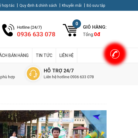
ý hợp tác
Quy định & chính sách
Khuyến mãi
Bộ sưu tập
0
GIỎ HÀNG:
0
đ
Tổng:
SÁCH BÁN HÀNG
TIN TỨC
LIÊN HỆ
HỖ TRỢ 24/7
 phù hợp
Liên hệ hotline 0936 633 078