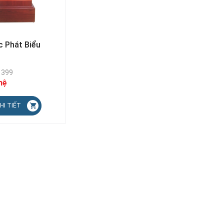
c Phát Biểu
 399
hệ
HI TIẾT