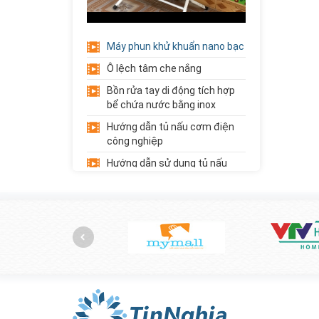
Xe Đẩy Inox 3
Tầng
Máy phun khử khuẩn nano bạc
Liên hệ
Giá:
Ô lệch tâm che nắng
Xe Đẩy Inox 2
Bồn rửa tay di động tích hợp
Tầng
bể chứa nước bằng inox
Liên hệ
Giá:
Hướng dẫn tủ nấu cơm điện
công nghiệp
Giá Đựng Đồ Chơi
Hướng dẫn sử dụng tủ nấu
5 Tầng Góc...
cơm gas công nghiệp
Liên hệ
Giá:
Hướng dẫn sử dụng máy thái
củ quả đa năng
Trải cỏ nhân tạo trường mầm
non
Giới thiệu về học phẩm trường
mầm non