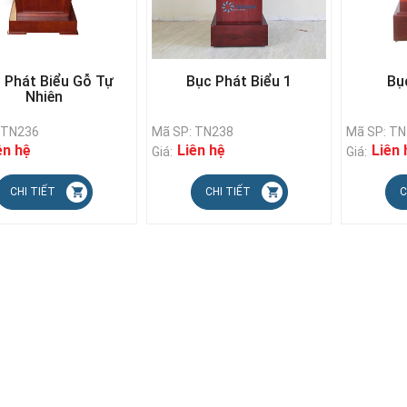
 Phát Biểu Gỗ Tự
Bục Phát Biểu 1
Bụ
Nhiên
 TN236
Mã SP: TN238
Mã SP: TN
ên hệ
Liên hệ
Liên 
Giá:
Giá:
CHI TIẾT
CHI TIẾT
C