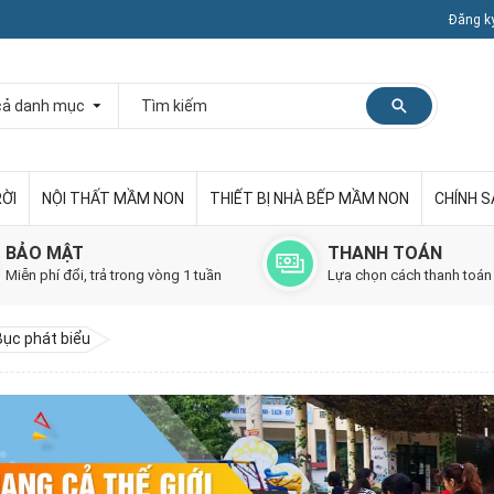
Đăng k
RỜI
NỘI THẤT MẦM NON
THIẾT BỊ NHÀ BẾP MẦM NON
CHÍNH 
BẢO MẬT
THANH TOÁN
Miễn phí đổi, trả trong vòng 1 tuần
Lựa chọn cách thanh toán
Bục phát biểu