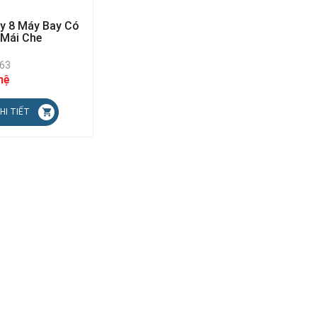
y 8 Máy Bay Có
Mái Che
N63
hệ
HI TIẾT