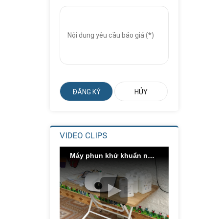
Trượt Xoắn Ống...
Liên hệ
Giá:
Nhà Chơi Cầu
Trượt Xoắn
Thẳng...
Liên hệ
Giá:
Nhà Chơi Cầu
Trượt Kép
Thẳng...
Liên hệ
Giá:
VIDEO CLIPS
Cầu Trượt Xích Đu
Ghế Kép
Máy phun khử khuẩn nano bạc
Liên hệ
Giá:
Chậu Rửa Inox
Công Nghiệp 3...
Liên hệ
Giá: