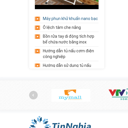
Xe Đẩy Inox 3
Tầng
Máy phun khử khuẩn nano bạc
Liên hệ
Giá:
Ô lệch tâm che nắng
Xe Đẩy Inox 2
Bồn rửa tay di động tích hợp
Tầng
bể chứa nước bằng inox
Liên hệ
Giá:
Hướng dẫn tủ nấu cơm điện
công nghiệp
Giá Đựng Đồ Chơi
Hướng dẫn sử dụng tủ nấu
5 Tầng Góc...
cơm gas công nghiệp
Liên hệ
Giá:
Hướng dẫn sử dụng máy thái
củ quả đa năng
Trải cỏ nhân tạo trường mầm
non
Giới thiệu về học phẩm trường
mầm non