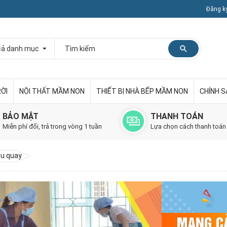
Đăng k
RỜI
NỘI THẤT MẦM NON
THIẾT BỊ NHÀ BẾP MẦM NON
CHÍNH 
BẢO MẬT
THANH TOÁN
Miễn phí đổi, trả trong vòng 1 tuần
Lựa chọn cách thanh toán
u quay