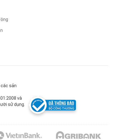
động
ện
g các sản
001:2008 và
ười sử dụng.