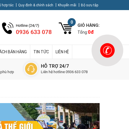
ý hợp tác
Quy định & chính sách
Khuyến mãi
Bộ sưu tập
0
GIỎ HÀNG:
0
đ
Tổng:
SÁCH BÁN HÀNG
TIN TỨC
LIÊN HỆ
HỖ TRỢ 24/7
 phù hợp
Liên hệ hotline 0936 633 078