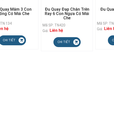
 Quay Mâm 3 Con
Đu Quay Đạp Chân Trên
Đu Qua
ống Có Mái Che
Ray 6 Con Ngựa Có Mái
Che
 TN 134
Mã SP: T
Mã SP: TN420
ên hệ
Liên 
Giá:
Liên hệ
Giá:
CHI TIẾT
C
CHI TIẾT