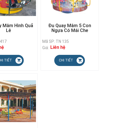
y Mâm Hình Quả
Đu Quay Mâm 5 Con
Lê
Ngựa Có Mái Che
N417
Mã SP: TN 135
hệ
Liên hệ
Giá:
HI TIẾT
CHI TIẾT