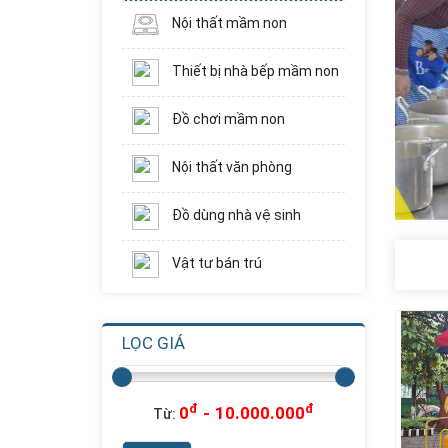
Nội thất mầm non
Thiết bị nhà bếp mầm non
Đồ chơi mầm non
Nội thất văn phòng
Đồ dùng nhà vệ sinh
Vật tư bán trú
LỌC GIÁ
Nhà Chơi Cầu
Trượt Xoắn Ống...
Liên hệ
Giá:
đ
đ
0
-
10.000.000
Từ: