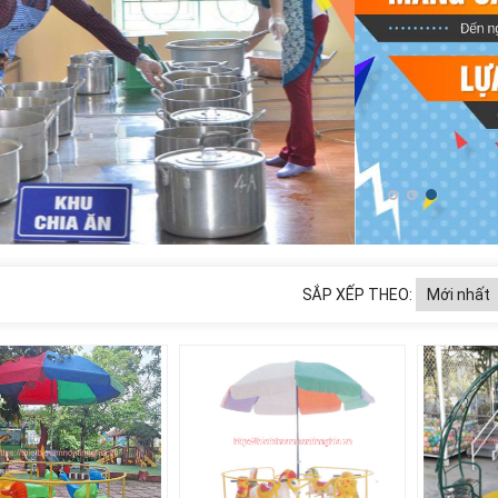
SẮP XẾP THEO: