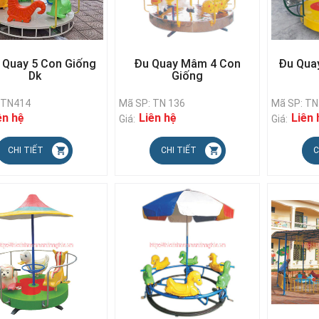
Quay 5 Con Giống
Đu Quay Mâm 4 Con
Đu Qua
Dk
Giống
 TN414
Mã SP: TN 136
Mã SP: T
ên hệ
Liên hệ
Liên 
Giá:
Giá:
CHI TIẾT
CHI TIẾT
C