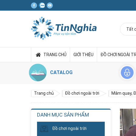
TRANG CHỦ
GIỚI THIỆU
ĐỒ CHƠI NGOÀI T
CATALOG
Trang chủ
Đồ chơi ngoài trời
Mâm quay, Đ
DANH MỤC SẢN PHẨM
Đồ chơi ngoài trời