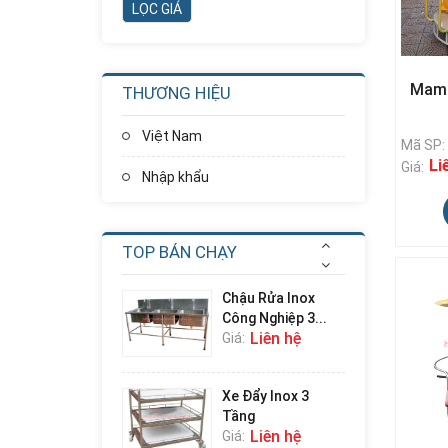
Nhà Chơi Cầu
Trượt Xoắn
Thẳng...
Liên hệ
Giá:
Mam 
THƯƠNG HIỆU
Nhà Chơi Cầu
Trượt Kép
Việt Nam
Thẳng...
Mã SP:
Liên hệ
Giá:
Li
Giá:
Nhập khẩu
Cầu Trượt Xích Đu
Ghế Kép
Liên hệ
Giá:
TOP BÁN CHẠY
Chậu Rửa Inox
Công Nghiệp 3...
Liên hệ
Giá:
Xe Đẩy Inox 3
Tầng
Liên hệ
Giá: