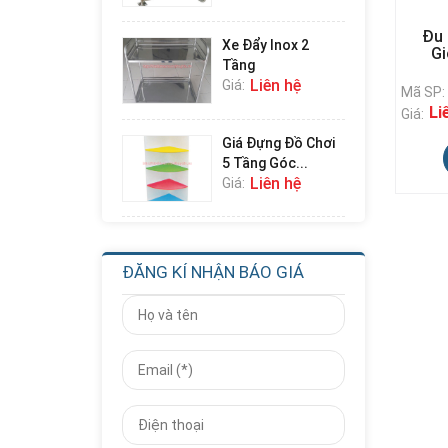
Đu
Xe Đẩy Inox 2
Gi
Tầng
Liên hệ
Giá:
Mã SP:
Li
Giá:
Giá Đựng Đồ Chơi
5 Tầng Góc...
Liên hệ
Giá:
Giá Đựng Đồ Chơi
4 Tầng Góc...
ĐĂNG KÍ NHẬN BÁO GIÁ
Liên hệ
Giá:
Giá Đựng Đồ Chơi
Học Toán Số...
Liên hệ
Giá:
Nhà Chơi Cầu