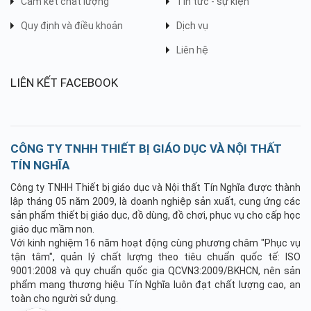
Cam kết chất lượng
Tin tức - sự kiện
Quy định và điều khoản
Dịch vụ
Liên hệ
LIÊN KẾT FACEBOOK
CÔNG TY TNHH THIẾT BỊ GIÁO DỤC VÀ NỘI THẤT
TÍN NGHĨA
Công ty TNHH Thiết bị giáo dục và Nội thất Tín Nghĩa được thành
lập tháng 05 năm 2009, là doanh nghiệp sản xuất, cung ứng các
sản phẩm thiết bị giáo dục, đồ dùng, đồ chơi, phục vụ cho cấp học
giáo dục mầm non.
Với kinh nghiệm 16 năm hoạt động cùng phương châm "Phục vụ
tận tâm", quản lý chất lượng theo tiêu chuẩn quốc tế: ISO
9001:2008 và quy chuẩn quốc gia QCVN3:2009/BKHCN, nên sản
phẩm mang thương hiệu Tín Nghĩa luôn đạt chất lượng cao, an
toàn cho người sử dụng.