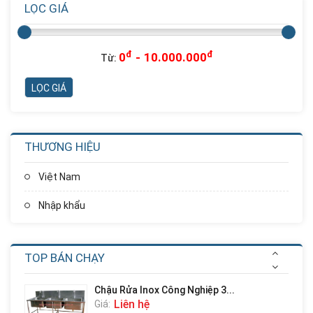
LỌC GIÁ
Nhà Chơi Cầu Trượt Xoắn Ống...
Liên hệ
Giá:
đ
đ
0
-
10.000.000
Từ:
Nhà Chơi Cầu Trượt Xoắn
Thẳng...
Liên hệ
Giá:
THƯƠNG HIỆU
Nhà Chơi Cầu Trượt Kép
Thẳng...
Việt Nam
Liên hệ
Giá:
Nhập khẩu
Cầu Trượt Xích Đu Ghế Kép
Liên hệ
Giá:
TOP BÁN CHẠY
Chậu Rửa Inox Công Nghiệp 3...
Liên hệ
Giá: