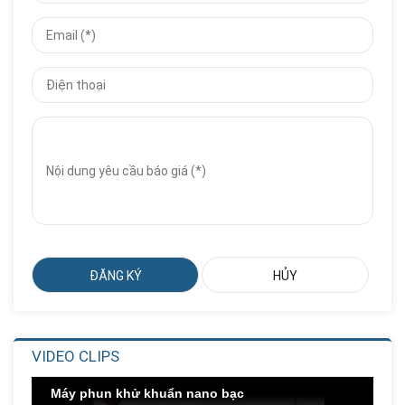
Giá Đựng Đồ Chơi Học Toán
Số...
Liên hệ
Giá:
Nhà Chơi Cầu Trượt Xoắn Ống...
Liên hệ
Giá:
Nhà Chơi Cầu Trượt Xoắn
Thẳng...
Liên hệ
Giá:
Nhà Chơi Cầu Trượt Kép
Thẳng...
Liên hệ
Giá:
VIDEO CLIPS
Cầu Trượt Xích Đu Ghế Kép
Liên hệ
Giá:
Máy phun khử khuẩn nano bạc