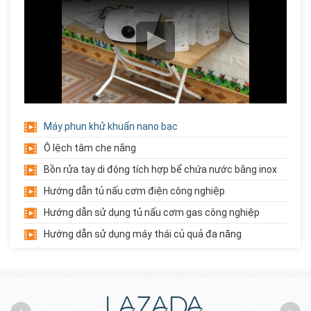
Chậu Rửa Inox Công Nghiệp 3...
Liên hệ
Giá:
Xe Đẩy Inox 3 Tầng
Liên hệ
Giá:
Máy phun khử khuẩn nano bạc
Ô lệch tâm che nắng
Xe Đẩy Inox 2 Tầng
Bồn rửa tay di động tích hợp bể chứa nước bằng inox
Liên hệ
Giá:
Hướng dẫn tủ nấu cơm điện công nghiệp
Hướng dẫn sử dụng tủ nấu cơm gas công nghiệp
Hướng dẫn sử dụng máy thái củ quả đa năng
Giá Đựng Đồ Chơi 5 Tầng Góc...
Liên hệ
Giá:
Trải cỏ nhân tạo trường mầm non
Giới thiệu về học phẩm trường mầm non