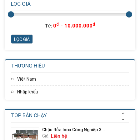
LỌC GIÁ
Nhà Chơi Cầu Trượt Xoắn Ống...
Liên hệ
Giá:
đ
đ
0
-
10.000.000
Từ:
Nhà Chơi Cầu Trượt Xoắn
Thẳng...
Liên hệ
Giá:
THƯƠNG HIỆU
Nhà Chơi Cầu Trượt Kép
Thẳng...
Việt Nam
Liên hệ
Giá:
Nhập khẩu
Cầu Trượt Xích Đu Ghế Kép
Liên hệ
Giá:
TOP BÁN CHẠY
Chậu Rửa Inox Công Nghiệp 3...
Liên hệ
Giá: