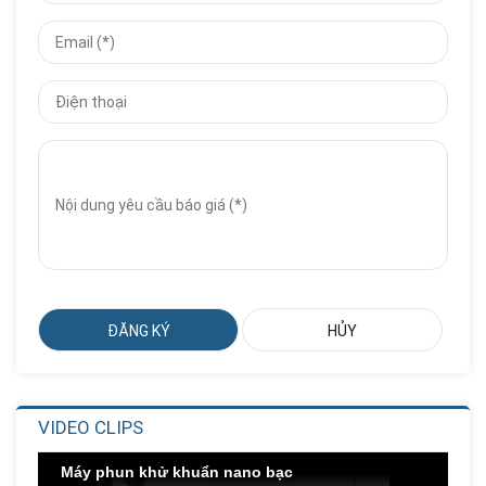
Giá Đựng Đồ Chơi Học Toán
Số...
Liên hệ
Giá:
Nhà Chơi Cầu Trượt Xoắn Ống...
Liên hệ
Giá:
Nhà Chơi Cầu Trượt Xoắn
Thẳng...
Liên hệ
Giá:
Nhà Chơi Cầu Trượt Kép
Thẳng...
Liên hệ
Giá:
VIDEO CLIPS
Cầu Trượt Xích Đu Ghế Kép
Liên hệ
Giá:
Máy phun khử khuẩn nano bạc