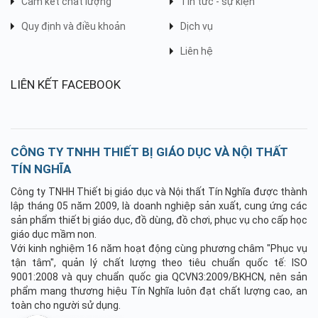
Cam kết chất lượng
Tin tức - sự kiện
Quy định và điều khoản
Dịch vụ
Liên hệ
LIÊN KẾT FACEBOOK
CÔNG TY TNHH THIẾT BỊ GIÁO DỤC VÀ NỘI THẤT
TÍN NGHĨA
Công ty TNHH Thiết bị giáo dục và Nội thất Tín Nghĩa được thành
lập tháng 05 năm 2009, là doanh nghiệp sản xuất, cung ứng các
sản phẩm thiết bị giáo dục, đồ dùng, đồ chơi, phục vụ cho cấp học
giáo dục mầm non.
Với kinh nghiệm 16 năm hoạt động cùng phương châm "Phục vụ
tận tâm", quản lý chất lượng theo tiêu chuẩn quốc tế: ISO
9001:2008 và quy chuẩn quốc gia QCVN3:2009/BKHCN, nên sản
phẩm mang thương hiệu Tín Nghĩa luôn đạt chất lượng cao, an
toàn cho người sử dụng.