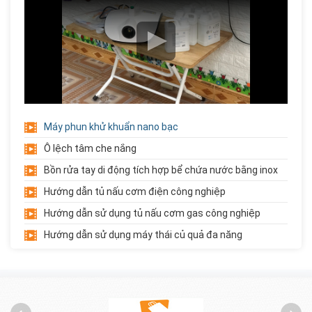
Chậu Rửa Inox Công Nghiệp 3...
Liên hệ
Giá:
Xe Đẩy Inox 3 Tầng
Liên hệ
Giá:
Máy phun khử khuẩn nano bạc
Ô lệch tâm che nắng
Xe Đẩy Inox 2 Tầng
Bồn rửa tay di động tích hợp bể chứa nước bằng inox
Liên hệ
Giá:
Hướng dẫn tủ nấu cơm điện công nghiệp
Hướng dẫn sử dụng tủ nấu cơm gas công nghiệp
Hướng dẫn sử dụng máy thái củ quả đa năng
Giá Đựng Đồ Chơi 5 Tầng Góc...
Liên hệ
Giá:
Trải cỏ nhân tạo trường mầm non
Giới thiệu về học phẩm trường mầm non