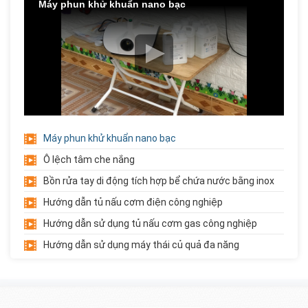
Máy phun khử khuẩn nano bạc
Chậu Rửa Inox Công Nghiệp 3...
Liên hệ
Giá:
Xe Đẩy Inox 3 Tầng
Liên hệ
Giá:
Máy phun khử khuẩn nano bạc
Ô lệch tâm che nắng
Xe Đẩy Inox 2 Tầng
Bồn rửa tay di động tích hợp bể chứa nước bằng inox
Liên hệ
Giá:
Hướng dẫn tủ nấu cơm điện công nghiệp
Hướng dẫn sử dụng tủ nấu cơm gas công nghiệp
Hướng dẫn sử dụng máy thái củ quả đa năng
Giá Đựng Đồ Chơi 5 Tầng Góc...
Liên hệ
Giá:
Trải cỏ nhân tạo trường mầm non
Giới thiệu về học phẩm trường mầm non