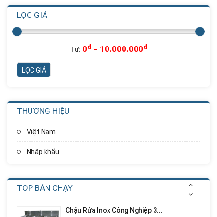
LỌC GIÁ
Nhà Chơi Cầu Trượt Xoắn Ống...
Liên hệ
Giá:
đ
đ
0
-
10.000.000
Từ:
Nhà Chơi Cầu Trượt Xoắn
Thẳng...
Liên hệ
Giá:
THƯƠNG HIỆU
Nhà Chơi Cầu Trượt Kép
Thẳng...
Việt Nam
Liên hệ
Giá:
Nhập khẩu
Cầu Trượt Xích Đu Ghế Kép
Liên hệ
Giá:
TOP BÁN CHẠY
Chậu Rửa Inox Công Nghiệp 3...