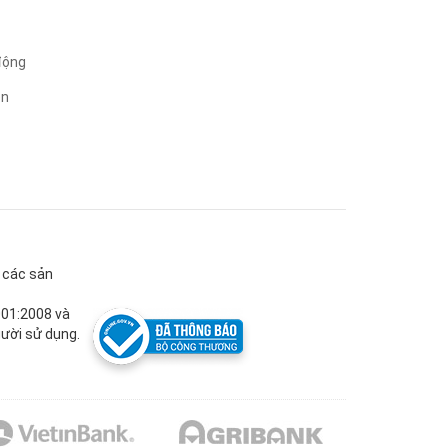
động
ện
g các sản
001:2008 và
ười sử dụng.