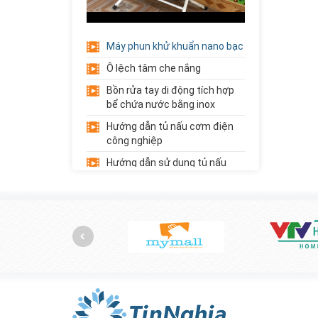
Xe Đẩy Inox 3
Tầng
Máy phun khử khuẩn nano bạc
Liên hệ
Giá:
Ô lệch tâm che nắng
Xe Đẩy Inox 2
Bồn rửa tay di động tích hợp
Tầng
bể chứa nước bằng inox
Liên hệ
Giá:
Hướng dẫn tủ nấu cơm điện
công nghiệp
Giá Đựng Đồ Chơi
Hướng dẫn sử dụng tủ nấu
5 Tầng Góc...
cơm gas công nghiệp
Liên hệ
Giá:
Hướng dẫn sử dụng máy thái
củ quả đa năng
Trải cỏ nhân tạo trường mầm
non
Giới thiệu về học phẩm trường
mầm non