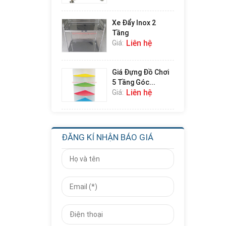
Xe Đẩy Inox 2
Tầng
Liên hệ
Giá:
Giá Đựng Đồ Chơi
5 Tầng Góc...
Liên hệ
Giá:
Giá Đựng Đồ Chơi
4 Tầng Góc...
ĐĂNG KÍ NHẬN BÁO GIÁ
Liên hệ
Giá:
Giá Đựng Đồ Chơi
Học Toán Số...
Liên hệ
Giá:
Nhà Chơi Cầu