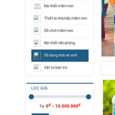
Nội thất mầm non
Thiết bị nhà bếp mầm non
Đồ chơi mầm non
Nội thất văn phòng
Đồ dùng nhà vệ sinh
Vật tư bán trú
LỌC GIÁ
Nhà Chơi Cầu
Trượt Xoắn Ống...
Liên hệ
Giá:
đ
đ
0
-
10.000.000
Từ: