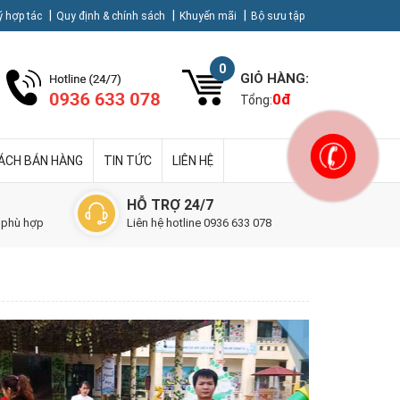
ý hợp tác
Quy định & chính sách
Khuyến mãi
Bộ sưu tập
0
GIỎ HÀNG:
0
đ
Tổng:
SÁCH BÁN HÀNG
TIN TỨC
LIÊN HỆ
HỖ TRỢ 24/7
 phù hợp
Liên hệ hotline 0936 633 078