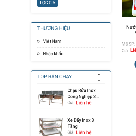
Nhà Chơi Cầu
Trượt Xoắn
Thẳng...
Liên hệ
Giá:
Nướ
THƯƠNG HIỆU
Nhà Chơi Cầu
Trượt Kép
Việt Nam
Thẳng...
Mã SP:
Liên hệ
Giá:
Li
Giá:
Nhập khẩu
Cầu Trượt Xích Đu
Ghế Kép
Liên hệ
Giá:
TOP BÁN CHẠY
Chậu Rửa Inox
Công Nghiệp 3...
Liên hệ
Giá:
Xe Đẩy Inox 3
Tầng
Liên hệ
Giá: