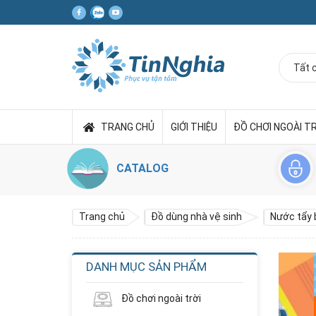
TRANG CHỦ
GIỚI THIỆU
ĐỒ CHƠI NGOÀI T
CATALOG
Trang chủ
Đồ dùng nhà vệ sinh
Nước tẩy 
DANH MỤC SẢN PHẨM
Đồ chơi ngoài trời