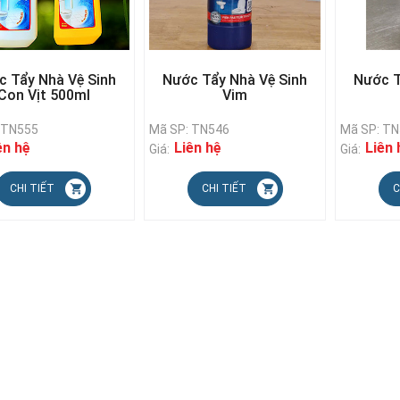
c Tẩy Nhà Vệ Sinh
Nước Tẩy Nhà Vệ Sinh
Nước T
Con Vịt 500ml
Vim
 TN555
Mã SP: TN546
Mã SP: T
ên hệ
Liên hệ
Liên 
Giá:
Giá:
CHI TIẾT
CHI TIẾT
C