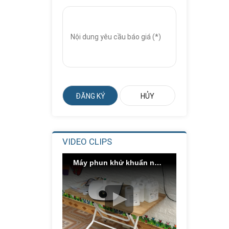
Trượt Xoắn Ống...
Liên hệ
Giá:
Nhà Chơi Cầu
Trượt Xoắn
Thẳng...
Liên hệ
Giá:
Nhà Chơi Cầu
Trượt Kép
Thẳng...
Liên hệ
Giá:
VIDEO CLIPS
Cầu Trượt Xích Đu
Ghế Kép
Máy phun khử khuẩn nano bạc
Liên hệ
Giá:
Chậu Rửa Inox
Công Nghiệp 3...
Liên hệ
Giá: