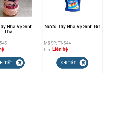
ẩy Nhà Vệ Sinh
Nước Tẩy Nhà Vệ Sinh Gif
Thái
N545
Mã SP: TN544
hệ
Liên hệ
Giá:
HI TIẾT
CHI TIẾT