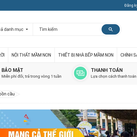
Đăng k
RỜI
NỘI THẤT MẦM NON
THIẾT BỊ NHÀ BẾP MẦM NON
CHÍNH 
BẢO MẬT
THANH TOÁN
Miễn phí đổi, trả trong vòng 1 tuần
Lựa chọn cách thanh toán
bồn cầu