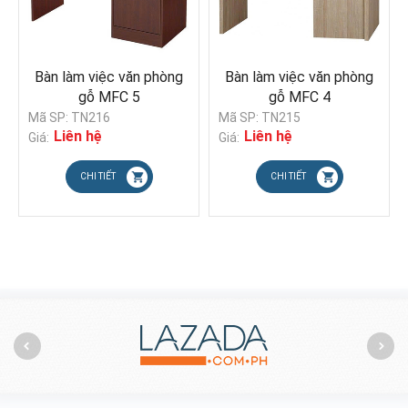
ng
Bàn làm việc văn phòng
Bàn làm việc văn phòng
gỗ MFC 4
gỗ MFC 3
Mã SP: TN215
Mã SP: TN214
Liên hệ
Liên hệ
Giá:
Giá:
CHI TIẾT
CHI TIẾT