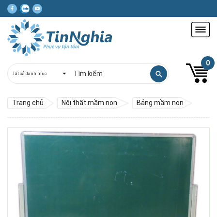
0
Trang chủ
Nội thất mầm non
Bảng mầm non