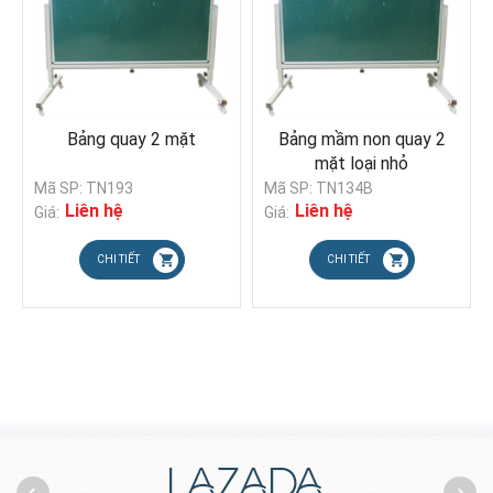
Bảng quay 2 mặt
Bảng mầm non quay 2
mặt loại nhỏ
Mã SP: TN193
Mã SP: TN134B
M
Liên hệ
Liên hệ
Giá:
Giá:
G
CHI TIẾT
CHI TIẾT